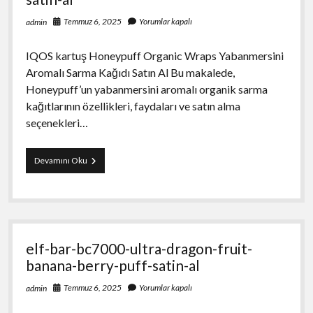
Temmuz 6, 2025
Yorumlar kapalı
admin
IQOS kartuş Honeypuff Organic Wraps Yabanmersini
Aromalı Sarma Kağıdı Satın Al Bu makalede,
Honeypuff’un yabanmersini aromalı organik sarma
kağıtlarının özellikleri, faydaları ve satın alma
seçenekleri…
honeypuff-
Devamını Oku
organic-
wraps-
yabanmersini-
aromali-
sarma-
kagidi-
elf-bar-bc7000-ultra-dragon-fruit-
satin-
al
banana-berry-puff-satin-al
Temmuz 6, 2025
Yorumlar kapalı
admin