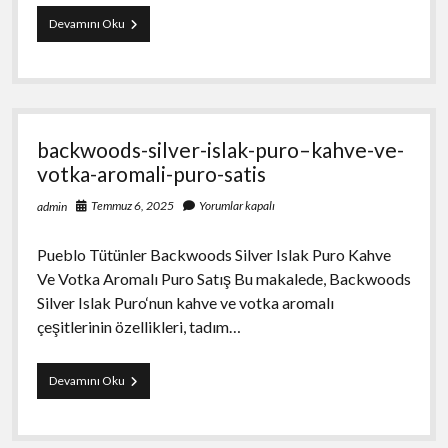
cohiba-
Devamını Oku
short-
10-
puro–
10s
backwoods-silver-islak-puro–kahve-ve-
votka-aromali-puro-satis
Temmuz 6, 2025
Yorumlar kapalı
admin
Pueblo Tütünler Backwoods Silver Islak Puro Kahve
Ve Votka Aromalı Puro Satış Bu makalede, Backwoods
Silver Islak Puro‘nun kahve ve votka aromalı
çeşitlerinin özellikleri, tadım…
backwoods-
Devamını Oku
silver-
islak-
puro–