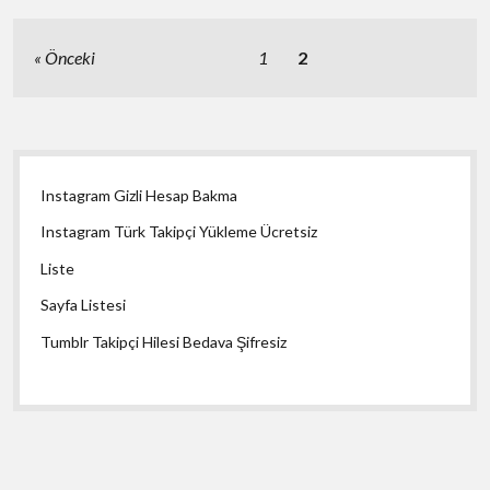
kahve-
ve-
votka-
Yazı
Önceki
1
2
aromali-
sayfalaması
puro-
satis
Yan
Instagram Gizli Hesap Bakma
Menü
Instagram Türk Takipçi Yükleme Ücretsiz
Liste
Sayfa Listesi
Tumblr Takipçi Hilesi Bedava Şifresiz