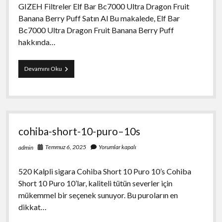
GIZEH Filtreler Elf Bar Bc7000 Ultra Dragon Fruit
Banana Berry Puff Satın Al Bu makalede, Elf Bar
Bc7000 Ultra Dragon Fruit Banana Berry Puff
hakkında…
elf-
Devamını Oku
bar-
bc7000-
ultra-
dragon-
fruit-
banana-
cohiba-short-10-puro–10s
berry-
puff-
Temmuz 6, 2025
Yorumlar kapalı
admin
satin-
al
520 Kalpli sigara Cohiba Short 10 Puro 10’s Cohiba
Short 10 Puro 10’lar, kaliteli tütün severler için
mükemmel bir seçenek sunuyor. Bu puroların en
dikkat…