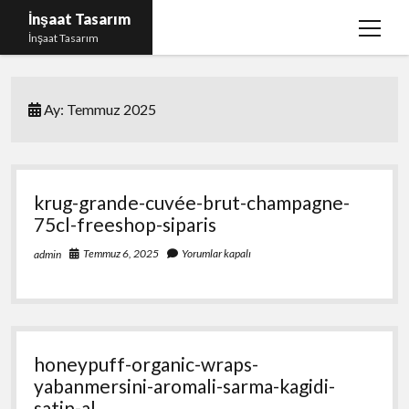
İnşaat Tasarım
menüy
İnşaat Tasarım
aç
Instagram Gizli Hesap Bakma
Ay:
Temmuz 2025
Instagram Türk Takipçi Yükleme Ücretsiz
Liste
Sayfa Listesi
krug-grande-cuvée-brut-champagne-
Tumblr Takipçi Hilesi Bedava Şifresiz
75cl-freeshop-siparis
Temmuz 6, 2025
Yorumlar kapalı
admin
honeypuff-organic-wraps-
yabanmersini-aromali-sarma-kagidi-
satin-al