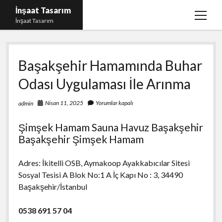
İnşaat Tasarım
menüy
İnşaat Tasarım
aç
Instagram Gizli Hesap Bakma
Başakşehir Hamamında Buhar
Instagram Türk Takipçi Yükleme Ücretsiz
Odası Uygulaması İle Arınma
Liste
Sayfa Listesi
Nisan 11, 2025
Yorumlar kapalı
admin
Tumblr Takipçi Hilesi Bedava Şifresiz
Şimşek Hamam Sauna Havuz Başakşehir
Başakşehir Şimşek Hamam
Adres: İkitelli OSB, Aymakoop Ayakkabıcılar Sitesi
Sosyal Tesisi A Blok No:1 A İç Kapı No : 3, 34490
Başakşehir/İstanbul
0538 691 57 04