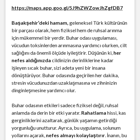
https://maps.app.goo.gl/5J9hZWZowJhZgfDB7
Başakşehir’deki hamam,
geleneksel Türk kültürünün
bir parçası olarak, hem fiziksel hem de ruhsal arınma
için mükemmel bir yerdir. Buhar odası uygulaması,
vücudun toksinlerden arınmasına yardımcı olurken, cilt
sağlığını da önemli ölçüde iyileştirir. Düşünün ki,
her
nefes aldığınızda
cildinizin derinliklerine kadar
işleyen sıcak buhar, sizi adeta yeni bir insana
dönüştürüyor. Buhar odasında geçirilen her dakika,
stresin vücudunuzdan uzaklaşmasına ve zihninizin
dinginleşmesine yardımcı olur.
Buhar odasının etkileri sadece fiziksel değil, ruhsal
anlamda da derin bir etki yaratır.
Rahatlama
hissi, kas
gerginliklerini azaltarak, günlük yaşamın getirdiği
yorgunluğu unutturur. Ayrıca, bu uygulama, solunum
yollarını açarak,
nefes almayı kolaylaştırır
. İnanın, bu