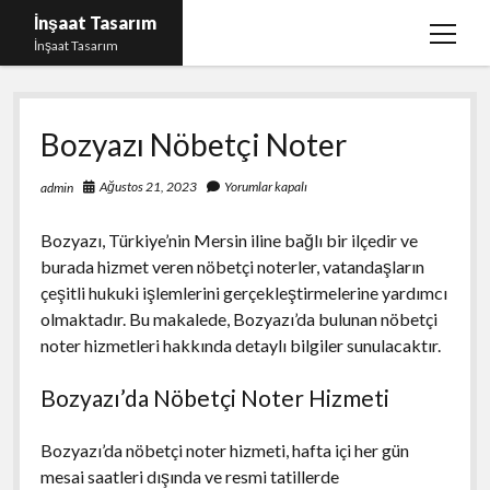
İnşaat Tasarım
menüy
İnşaat Tasarım
aç
Instagram Gizli Hesap Bakma
Bozyazı Nöbetçi Noter
Instagram Türk Takipçi Yükleme Ücretsiz
Liste
Ağustos 21, 2023
Yorumlar kapalı
admin
Sayfa Listesi
Bozyazı, Türkiye’nin Mersin iline bağlı bir ilçedir ve
Tumblr Takipçi Hilesi Bedava Şifresiz
burada hizmet veren nöbetçi noterler, vatandaşların
çeşitli hukuki işlemlerini gerçekleştirmelerine yardımcı
olmaktadır. Bu makalede, Bozyazı’da bulunan nöbetçi
noter hizmetleri hakkında detaylı bilgiler sunulacaktır.
Bozyazı’da Nöbetçi Noter Hizmeti
Bozyazı’da nöbetçi noter hizmeti, hafta içi her gün
mesai saatleri dışında ve resmi tatillerde