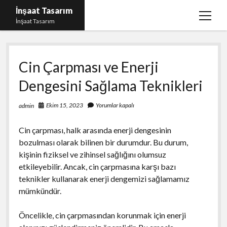
İnşaat Tasarım
menüy
İnşaat Tasarım
aç
Instagram Gizli Hesap Bakma
Cin Çarpması ve Enerji
Instagram Türk Takipçi Yükleme Ücretsiz
Dengesini Sağlama Teknikleri
Liste
Sayfa Listesi
Ekim 15, 2023
Yorumlar kapalı
admin
Tumblr Takipçi Hilesi Bedava Şifresiz
Cin çarpması, halk arasında enerji dengesinin
bozulması olarak bilinen bir durumdur. Bu durum,
kişinin fiziksel ve zihinsel sağlığını olumsuz
etkileyebilir. Ancak, cin çarpmasına karşı bazı
teknikler kullanarak enerji dengemizi sağlamamız
mümkündür.
Öncelikle, cin çarpmasından korunmak için enerji