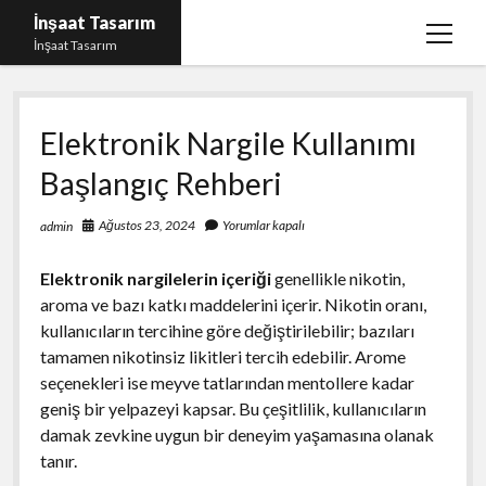
İnşaat Tasarım
menüy
İnşaat Tasarım
aç
Instagram Gizli Hesap Bakma
Elektronik Nargile Kullanımı
Instagram Türk Takipçi Yükleme Ücretsiz
Başlangıç Rehberi
Liste
Sayfa Listesi
Ağustos 23, 2024
Yorumlar kapalı
admin
Tumblr Takipçi Hilesi Bedava Şifresiz
Elektronik nargilelerin içeriği
genellikle nikotin,
aroma ve bazı katkı maddelerini içerir. Nikotin oranı,
kullanıcıların tercihine göre değiştirilebilir; bazıları
tamamen nikotinsiz likitleri tercih edebilir. Arome
seçenekleri ise meyve tatlarından mentollere kadar
geniş bir yelpazeyi kapsar. Bu çeşitlilik, kullanıcıların
damak zevkine uygun bir deneyim yaşamasına olanak
tanır.