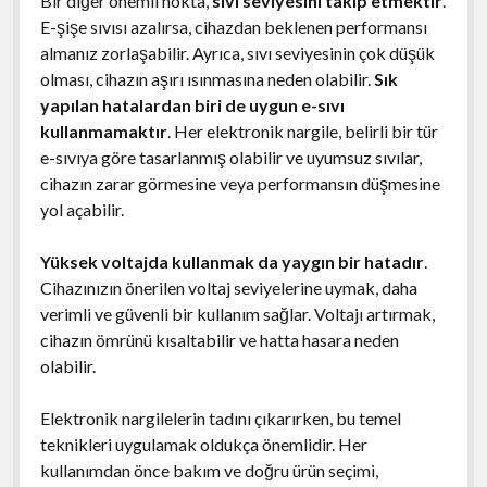
Bir diğer önemli nokta,
sıvı seviyesini takip etmektir
.
E-şişe sıvısı azalırsa, cihazdan beklenen performansı
almanız zorlaşabilir. Ayrıca, sıvı seviyesinin çok düşük
olması, cihazın aşırı ısınmasına neden olabilir.
Sık
yapılan hatalardan biri de uygun e-sıvı
kullanmamaktır
. Her elektronik nargile, belirli bir tür
e-sıvıya göre tasarlanmış olabilir ve uyumsuz sıvılar,
cihazın zarar görmesine veya performansın düşmesine
yol açabilir.
Yüksek voltajda kullanmak da yaygın bir hatadır
.
Cihazınızın önerilen voltaj seviyelerine uymak, daha
verimli ve güvenli bir kullanım sağlar. Voltajı artırmak,
cihazın ömrünü kısaltabilir ve hatta hasara neden
olabilir.
Elektronik nargilelerin tadını çıkarırken, bu temel
teknikleri uygulamak oldukça önemlidir. Her
kullanımdan önce bakım ve doğru ürün seçimi,