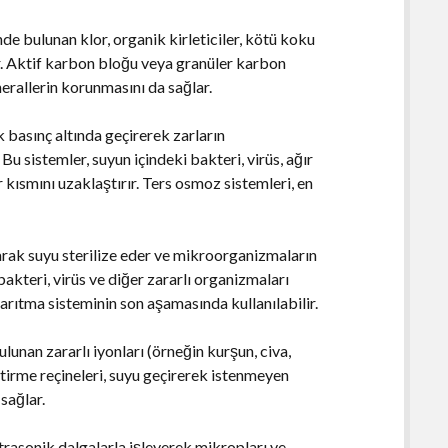
inde bulunan klor, organik kirleticiler, kötü koku
ır. Aktif karbon bloğu veya granüler karbon
minerallerin korunmasını da sağlar.
basınç altında geçirerek zarların
. Bu sistemler, suyun içindeki bakteri, virüs, ağır
 kısmını uzaklaştırır. Ters osmoz sistemleri, en
narak suyu sterilize eder ve mikroorganizmaların
akteri, virüs ve diğer zararlı organizmaları
u arıtma sisteminin son aşamasında kullanılabilir.
lunan zararlı iyonları (örneğin kurşun, civa,
ştirme reçineleri, suyu geçirerek istenmeyen
sağlar.
ltrasonik dalgalarla işleyerek mikropları ve