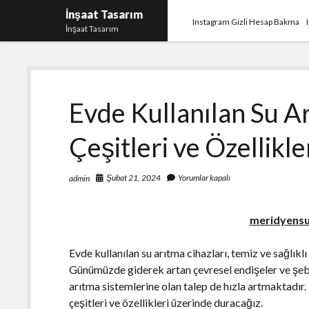
İnşaat Tasarım
Instagram Gizli Hesap Bakma
İnşaat Tasarım
Evde Kullanılan Su A
Çeşitleri ve Özellikle
Şubat 21, 2024
Yorumlar kapalı
admin
meridyens
Evde kullanılan su arıtma cihazları, temiz ve sağlıkl
Günümüzde giderek artan çevresel endişeler ve şebe
arıtma sistemlerine olan talep de hızla artmaktadır.
çeşitleri ve özellikleri üzerinde duracağız.