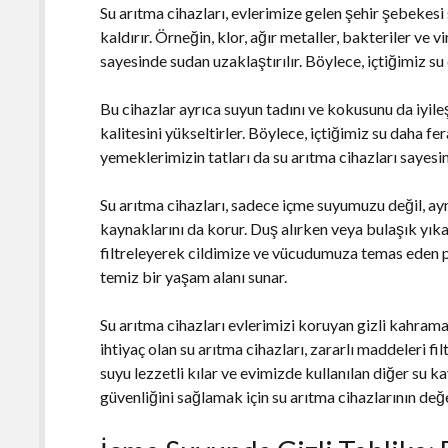
Su arıtma cihazları, evlerimize gelen şehir şebekesi
kaldırır. Örneğin, klor, ağır metaller, bakteriler ve v
sayesinde sudan uzaklaştırılır. Böylece, içtiğimiz su 
Bu cihazlar ayrıca suyun tadını ve kokusunu da iyileşt
kalitesini yükseltirler. Böylece, içtiğimiz su daha fe
yemeklerimizin tatları da su arıtma cihazları sayesin
Su arıtma cihazları, sadece içme suyumuzu değil, ay
kaynaklarını da korur. Duş alırken veya bulaşık yık
filtreleyerek cildimize ve vücudumuza temas eden pota
temiz bir yaşam alanı sunar.
Su arıtma cihazları evlerimizi koruyan gizli kahraman
ihtiyaç olan su arıtma cihazları, zararlı maddeleri fil
suyu lezzetli kılar ve evimizde kullanılan diğer su ka
güvenliğini sağlamak için su arıtma cihazlarının değ