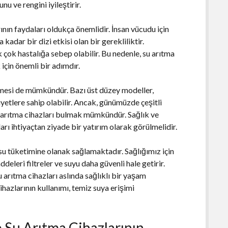
nu ve rengini iyileştirir.
nın faydaları oldukça önemlidir. İnsan vücudu için
kadar bir dizi etkisi olan bir gerekliliktir.
ek çok hastalığa sebep olabilir. Bu nedenle, su arıtma
için önemli bir adımdır.
üşmesi de mümkündür. Bazı üst düzey modeller,
iyetlere sahip olabilir. Ancak, günümüzde çeşitli
u arıtma cihazları bulmak mümkündür. Sağlık ve
rı ihtiyaçtan ziyade bir yatırım olarak görülmelidir.
z su tüketimine olanak sağlamaktadır. Sağlığımız için
ddeleri filtreler ve suyu daha güvenli hale getirir.
u arıtma cihazları aslında sağlıklı bir yaşam
cihazlarının kullanımı, temiz suya erişimi
 Su Arıtma Cihazlarının