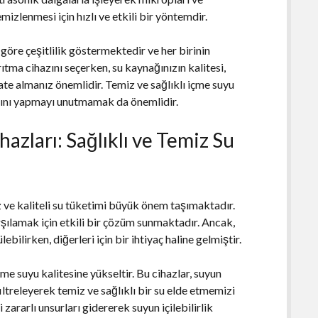
emizlenmesi için hızlı ve etkili bir yöntemdir.
a göre çeşitlilik göstermektedir ve her birinin
tma cihazını seçerken, su kaynağınızın kalitesi,
kate almanız önemlidir. Temiz ve sağlıklı içme suyu
ımını yapmayı unutmamak da önemlidir.
azları: Sağlıklı ve Temiz Su
ve kaliteli su tüketimi büyük önem taşımaktadır.
arşılamak için etkili bir çözüm sunmaktadır. Ancak,
ebilirken, diğerleri için bir ihtiyaç haline gelmiştir.
me suyu kalitesine yükseltir. Bu cihazlar, suyun
filtreleyerek temiz ve sağlıklı bir su elde etmemizi
i zararlı unsurları gidererek suyun içilebilirlik