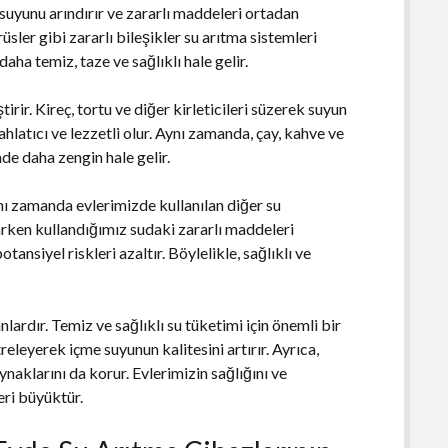
 suyunu arındırır ve zararlı maddeleri ortadan
irüsler gibi zararlı bileşikler su arıtma sistemleri
daha temiz, taze ve sağlıklı hale gelir.
irir. Kireç, tortu ve diğer kirleticileri süzerek suyun
rahlatıcı ve lezzetli olur. Aynı zamanda, çay, kahve ve
de daha zengin hale gelir.
nı zamanda evlerimizde kullanılan diğer su
arken kullandığımız sudaki zararlı maddeleri
nsiyel riskleri azaltır. Böylelikle, sağlıklı ve
lardır. Temiz ve sağlıklı su tüketimi için önemli bir
treleyerek içme suyunun kalitesini artırır. Ayrıca,
ynaklarını da korur. Evlerimizin sağlığını ve
eri büyüktür.