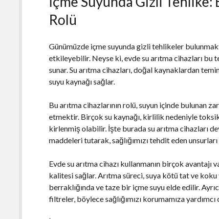
İçme Suyunda Gizli Tehlike: 
Rolü
Günümüzde içme suyunda gizli tehlikeler bulunmakt
etkileyebilir. Neyse ki, evde su arıtma cihazları bu 
sunar. Su arıtma cihazları, doğal kaynaklardan temin e
suyu kaynağı sağlar.
Bu arıtma cihazlarının rolü, suyun içinde bulunan za
etmektir. Birçok su kaynağı, kirlilik nedeniyle toks
kirlenmiş olabilir. İşte burada su arıtma cihazları dev
maddeleri tutarak, sağlığımızı tehdit eden unsurları 
Evde su arıtma cihazı kullanmanın birçok avantajı va
kalitesi sağlar. Arıtma süreci, suya kötü tat ve koku
berraklığında ve taze bir içme suyu elde edilir. Ayrı
filtreler, böylece sağlığımızı korumamıza yardımcı o