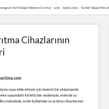
Instagram Türk Takipçi Yükleme Ücretsiz
Liste
Sayfa Listesi
Tumblr Takipçi Hilesi 
rıtma Cihazlarının
ri
uaritma.com
ı içme suyu elde etmek için önemli bir ekipmandır.
ke suyundaki kirleticiler nedeniyle, evlerde su
 Bu makalede, evde kullanılan su arıtma cihazlarının