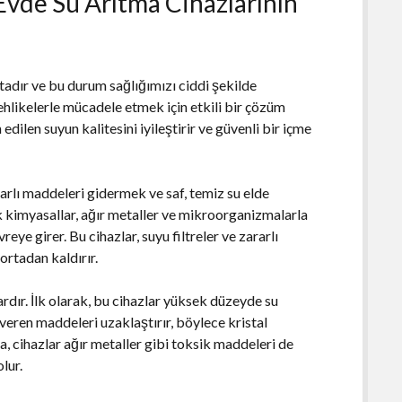
Evde Su Arıtma Cihazlarının
adır ve bu durum sağlığımızı ciddi şekilde
tehlikelerle mücadele etmek için etkili bir çözüm
dilen suyun kalitesini iyileştirir ve güvenli bir içme
rarlı maddeleri gidermek ve saf, temiz su elde
ik kimyasallar, ağır metaller ve mikroorganizmalarla
reye girer. Bu cihazlar, suyu filtreler ve zararlı
ortadan kaldırır.
rdır. İlk olarak, bu cihazlar yüksek düzeyde su
 veren maddeleri uzaklaştırır, böylece kristal
ca, cihazlar ağır metaller gibi toksik maddeleri de
lur.