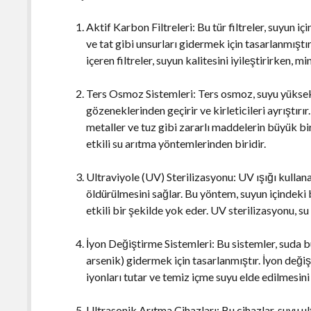
Aktif Karbon Filtreleri: Bu tür filtreler, suyun iç
ve tat gibi unsurları gidermek için tasarlanmışt
içeren filtreler, suyun kalitesini iyileştirirken, 
Ters Osmoz Sistemleri: Ters osmoz, suyu yüksek 
gözeneklerinden geçirir ve kirleticileri ayrıştırır
metaller ve tuz gibi zararlı maddelerin büyük bir
etkili su arıtma yöntemlerinden biridir.
Ultraviyole (UV) Sterilizasyonu: UV ışığı kulla
öldürülmesini sağlar. Bu yöntem, suyun içindeki b
etkili bir şekilde yok eder. UV sterilizasyonu, s
İyon Değiştirme Sistemleri: Bu sistemler, suda bu
arsenik) gidermek için tasarlanmıştır. İyon deği
iyonları tutar ve temiz içme suyu elde edilmesini 
Ultrasonik Arıtma Cihazları: Bu cihazlar, suyu u