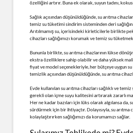
özelliğini artırır. Buna ek olarak, suyun tadını, kokusu
Sağlık açısından düşünüldüğünde, su arıtma cihazları
temiz su tüketimi sindirim sisteminden deri sağlığına 
Arıtılmamış su, içerisindeki kirleticilerle birlikte p
cihazları sağlığımızı korumak ve temiz su tüketmek 
Bununla birlikte, su arıtma cihazlarının lükse dön
ekstra özelliklere sahip olabilir ve daha yüksek mal
fiyat ve model seçenekleriyle, her bütçeye uygun s
temizlik açısından düşünüldüğünde, su arıtma cihazla
Evde kullanılan su arıtma cihazları sağlıklı ve temi
gerekli olan içme suyu kalitesini artırarak zararlı ma
Her ne kadar bazıları için lüks olarak algılansa da, s
sürdürmek için bir ihtiyaçtır. Dolayısıyla, su arıtma 
kolaylaştırırken sağlığımızı da korumamızı sağlar.
Sularımız Tehlikede mi? Evde