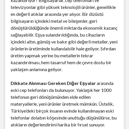
kazandırıyor? Bilgisayarlar, cep telefonları ve
televizyonlar gibi yüksek teknolojili ürünler, genellikle
en değerli atıklar arasında yer alıyor. Bir dizüstü
bilgisayarın içindeki metal ve bileşenler, geri
dönüştürüldüğünde önemli miktarda ekonomik kazanç
sağlayabilir. Eşya sulandırıldığında, bu cihazların
içindeki altın, gümüş ve bakır gibi değerli metaller, yeni
ürünlerin üretiminde kullanılabilir hale geliyor. Sıfırdan
üretim yapmak yerine bu metallerin tekrar
kazandırılması, hem tasarruf hem de çevre dostu bir
yaklaşım anlamına geliyor.
Dikkate Alınması Gereken Diğer Eşyalar
arasında
eski cep telefonları da bulunuyor. Yaklaşık her 1000
telefonun geri dönüşümünden elde edilen
materyallerle, yeni ürünler üretmek mümkün. Üstelik,
Türkiye’deki birçok insanın evinde kullanılmayan eski
telefonlar dolabın köşesinde unuttuğu düşünülürse, bu
atıkların değerlendirimi harika bir fırsat sunuyor.