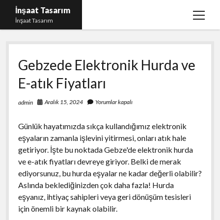
İnşaat Tasarım
menüy
İnşaat Tasarım
aç
Instagram Gizli Hesap Bakma
Gebzede Elektronik Hurda ve
Instagram Türk Takipçi Yükleme Ücretsiz
E-atık Fiyatları
Liste
Sayfa Listesi
Aralık 15, 2024
Yorumlar kapalı
admin
Tumblr Takipçi Hilesi Bedava Şifresiz
Günlük hayatımızda sıkça kullandığımız elektronik
eşyaların zamanla işlevini yitirmesi, onları atık hale
getiriyor. İşte bu noktada Gebze'de elektronik hurda
ve e-atık fiyatları devreye giriyor. Belki de merak
ediyorsunuz, bu hurda eşyalar ne kadar değerli olabilir?
Aslında beklediğinizden çok daha fazla! Hurda
eşyanız, ihtiyaç sahipleri veya geri dönüşüm tesisleri
için önemli bir kaynak olabilir.