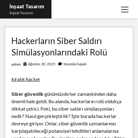
İnşaat Tasarım
menüy
İnşaat Tasarım
aç
Instagram Gizli Hesap Bakma
Hackerların Siber Saldırı
Instagram Türk Takipçi Yükleme Ücretsiz
Simülasyonlarındaki Rolü
Liste
Sayfa Listesi
Ağustos 30, 2025
Yorumlar kapalı
admin
Tumblr Takipçi Hilesi Bedava Şifresiz
kiralık hacker
Siber güvenlik
günümüzde her zamankinden daha
önemli hale geldi. Bu alanda, hackerların rolü oldukça
dikkat çekici. Peki, bu siber saldırı simülasyonları
nedir? Nasıl gerçekleştirilir? İşte burada hackerlar
devreye giriyor. Onlar, siber güvenlik uzmanlarının
karşılaşabileceği potansiyel tehditleri anlamalarına