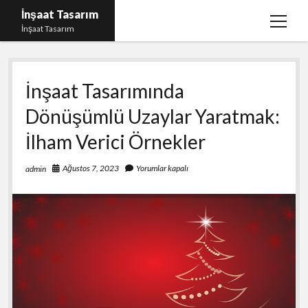
İnşaat Tasarım
menüy
İnşaat Tasarım
aç
Instagram Gizli Hesap Bakma
İnşaat Tasarımında
Instagram Türk Takipçi Yükleme Ücretsiz
Dönüşümlü Uzaylar Yaratmak:
Liste
İlham Verici Örnekler
Sayfa Listesi
Tumblr Takipçi Hilesi Bedava Şifresiz
Ağustos 7, 2023
Yorumlar kapalı
admin