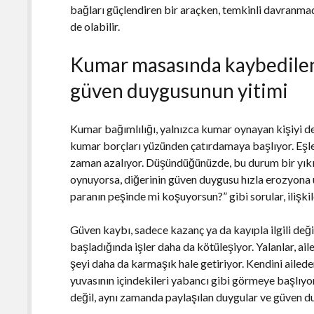
bağları güçlendiren bir araçken, temkinli davranma
de olabilir.
Kumar masasında kaybedilen 
güven duygusunun yitimi
Kumar bağımlılığı, yalnızca kumar oynayan kişiyi değil
kumar borçları yüzünden çatırdamaya başlıyor. Eşler 
zaman azalıyor. Düşündüğünüzde, bu durum bir yıkım 
oynuyorsa, diğerinin güven duygusu hızla erozyona u
paranın peşinde mi koşuyorsun?” gibi sorular, ilişki
Güven kaybı, sadece kazanç ya da kayıpla ilgili değ
başladığında işler daha da kötüleşiyor. Yalanlar, ai
şeyi daha da karmaşık hale getiriyor. Kendini ailed
yuvasının içindekileri yabancı gibi görmeye başlıyor
değil, aynı zamanda paylaşılan duygular ve güven du