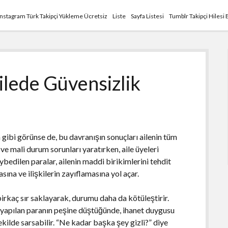
Instagram Türk Takipçi Yükleme Ücretsiz
Liste
Sayfa Listesi
Tumblr Takipçi Hilesi 
lede Güvensizlik
h gibi görünse de, bu davranışın sonuçları ailenin tüm
ve mali durum sorunları yaratırken, aile üyeleri
bedilen paralar, ailenin maddi birikimlerini tehdit
ına ve ilişkilerin zayıflamasına yol açar.
irkaç sır saklayarak, durumu daha da kötüleştirir.
is yapılan paranın peşine düştüğünde, ihanet duygusu
ekilde sarsabilir. “Ne kadar başka şey gizli?” diye