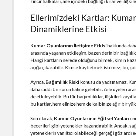
zincir halkaları, aile içindeki bağlılığı kırar ve ilişkil
Ellerimizdeki Kartlar: Kumar
Dinamiklerine Etkisi
Kumar Oyunlarının İletişime Etkisi
hakkında daha 
arasında yaşanan etkileşim, bazen derin bir bağlılık 
Hangi kartların nerede olduğunu bilmek, kimin kazand
açığa çıkarabilir. Kimse kaybetmek istemez; bu, çat
Ayrıca,
Bağımlılık Riski
konusu da yadsınamaz. Kumar
daha ciddi bir sorun haline gelebilir. Aile üyeleri a
de etkileyebilir. Bu tür bağımlılıklar, ilişkileri zayı
bu kartlar, hem elinize hem de kalbinize ağır bir yük 
Son olarak,
Kumar Oyunlarının Eğitsel Yanları
unu
becerileri gibi yetenekler kazandırabilir. Ancak, sa
yeteneklerin yanıltıcı olabileceği gerçeği göz ardı 