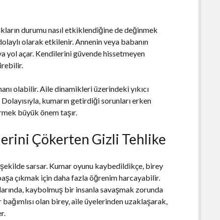
ukların durumu nasıl etkiklendiğine de değinmek
dolaylı olarak etkilenir. Annenin veya babanın
ya yol açar. Kendilerini güvende hissetmeyen
rebilir.
nı olabilir. Aile dinamikleri üzerindeki yıkıcı
r. Dolayısıyla, kumarın getirdiği sorunları erken
dirmek büyük önem taşır.
ilerini Çökerten Gizli Tehlike
 şekilde sarsar. Kumar oyunu kaybedildikçe, birey
başa çıkmak için daha fazla öğrenim harcayabilir.
klarında, kaybolmuş bir insanla savaşmak zorunda
r bağımlısı olan birey, aile üyelerinden uzaklaşarak,
r.