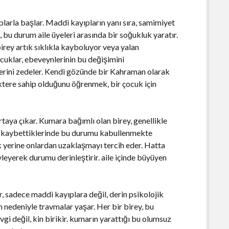
arla başlar. Maddi kayıpların yanı sıra, samimiyet
bu durum aile üyeleri arasında bir soğukluk yaratır.
birey artık sıklıkla kayboluyor veya yalan
cuklar, ebeveynlerinin bu değişimini
ilerini zedeler. Kendi gözünde bir Kahraman olarak
ktere sahip olduğunu öğrenmek, bir çocuk için
rtaya çıkar. Kumara bağımlı olan birey, genellikle
, kaybettiklerinde bu durumu kabullenmekte
mak yerine onlardan uzaklaşmayı tercih eder. Hatta
yleyerek durumu derinleştirir. aile içinde büyüyen
r, sadece maddi kayıplara değil, derin psikolojik
en nedeniyle travmalar yaşar. Her bir birey, bu
vgi değil, kin birikir. kumarın yarattığı bu olumsuz