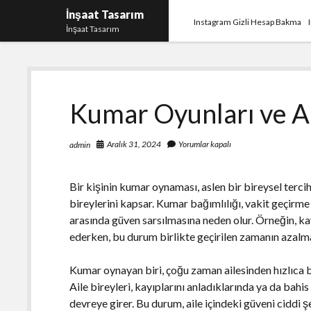
İnşaat Tasarım
Instagram Gizli Hesap Bakma
İnşaat Tasarım
Kumar Oyunları ve Ai
Aralık 31, 2024
Yorumlar kapalı
admin
Bir kişinin kumar oynaması, aslen bir bireysel terci
bireylerini kapsar. Kumar bağımlılığı, vakit geçirme 
arasında güven sarsılmasına neden olur. Örneğin, kay
ederken, bu durum birlikte geçirilen zamanın azalmas
Kumar oynayan biri, çoğu zaman ailesinden hızlıca b
Aile bireyleri, kayıplarını anladıklarında ya da bah
devreye girer. Bu durum, aile içindeki güveni ciddi ş