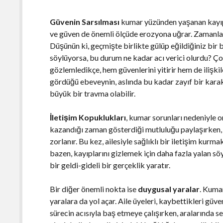
Güvenin Sarsılması
kumar yüzünden yaşanan kayıpl
ve güven de önemli ölçüde erozyona uğrar. Zamanla, 
Düşünün ki, geçmişte birlikte gülüp eğildiğiniz bir 
söylüyorsa, bu durum ne kadar acı verici olurdu? Ço
gözlemledikçe, hem güvenlerini yitirir hem de ilişk
gördüğü ebeveynin, aslında bu kadar zayıf bir kara
büyük bir travma olabilir.
İletişim Kopuklukları
, kumar sorunları nedeniyle o
kazandığı zaman gösterdiği mutluluğu paylaşırken
zorlanır. Bu kez, ailesiyle sağlıklı bir iletişim kur
bazen, kayıplarını gizlemek için daha fazla yalan sö
bir geldi-gideli bir gerçeklik yaratır.
Bir diğer önemli nokta ise
duygusal yaralar
. Kuma
yaralara da yol açar. Aile üyeleri, kaybettikleri güv
sürecin acısıyla baş etmeye çalışırken, aralarında se