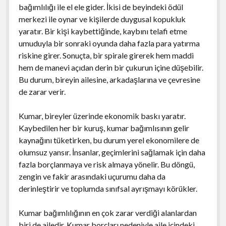
bağımlılığı ile el ele gider. İkisi de beyindeki ödül
merkezi ile oynar ve kişilerde duygusal kopukluk
yaratır. Bir kişi kaybettiğinde, kaybını telafi etme
umuduyla bir sonraki oyunda daha fazla para yatırma
riskine girer. Sonuçta, bir spirale girerek hem maddi
hem de manevi açıdan derin bir çukurun içine düşebilir.
Bu durum, bireyin ailesine, arkadaşlarına ve çevresine
de zarar verir.
Kumar, bireyler üzerinde ekonomik baskı yaratır.
Kaybedilen her bir kuruş, kumar bağımlısının gelir
kaynağını tüketirken, bu durum yerel ekonomilere de
olumsuz yansır. İnsanlar, geçimlerini sağlamak için daha
fazla borçlanmaya ve risk almaya yönelir. Bu döngü,
zengin ve fakir arasındaki uçurumu daha da
derinleştirir ve toplumda sınıfsal ayrışmayı körükler.
Kumar bağımlılığının en çok zarar verdiği alanlardan
biri de ailedir. Kumar borçları nedeniyle aile içindeki