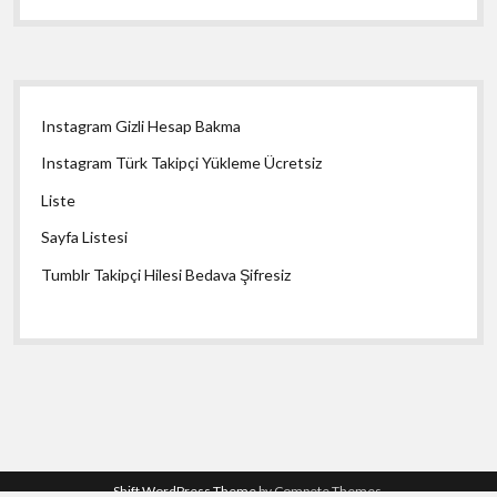
Yan
Instagram Gizli Hesap Bakma
Menü
Instagram Türk Takipçi Yükleme Ücretsiz
Liste
Sayfa Listesi
Tumblr Takipçi Hilesi Bedava Şifresiz
Shift WordPress Theme
by Compete Themes.