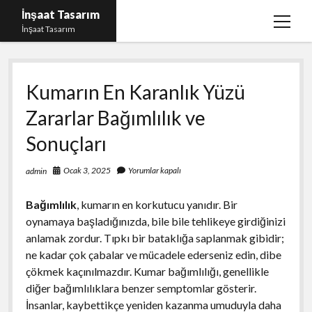
İnşaat Tasarım
menüy
İnşaat Tasarım
aç
Instagram Gizli Hesap Bakma
Kumarın En Karanlık Yüzü
Instagram Türk Takipçi Yükleme Ücretsiz
Zararlar Bağımlılık ve
Liste
Sonuçları
Sayfa Listesi
Tumblr Takipçi Hilesi Bedava Şifresiz
Ocak 3, 2025
Yorumlar kapalı
admin
Bağımlılık
, kumarın en korkutucu yanıdır. Bir
oynamaya başladığınızda, bile bile tehlikeye girdiğinizi
anlamak zordur. Tıpkı bir bataklığa saplanmak gibidir;
ne kadar çok çabalar ve mücadele ederseniz edin, dibe
çökmek kaçınılmazdır. Kumar bağımlılığı, genellikle
diğer bağımlılıklara benzer semptomlar gösterir.
İnsanlar, kaybettikçe yeniden kazanma umuduyla daha