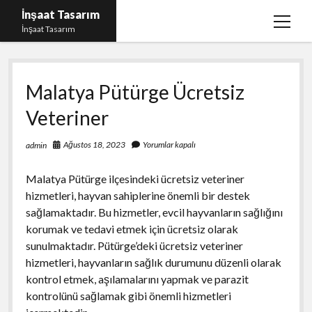
İnşaat Tasarım
menüy
İnşaat Tasarım
aç
Instagram Gizli Hesap Bakma
Malatya Pütürge Ücretsiz
Instagram Türk Takipçi Yükleme Ücretsiz
Veteriner
Liste
Sayfa Listesi
Ağustos 18, 2023
Yorumlar kapalı
admin
Tumblr Takipçi Hilesi Bedava Şifresiz
Malatya Pütürge ilçesindeki ücretsiz veteriner
hizmetleri, hayvan sahiplerine önemli bir destek
sağlamaktadır. Bu hizmetler, evcil hayvanların sağlığını
korumak ve tedavi etmek için ücretsiz olarak
sunulmaktadır. Pütürge’deki ücretsiz veteriner
hizmetleri, hayvanların sağlık durumunu düzenli olarak
kontrol etmek, aşılamalarını yapmak ve parazit
kontrolünü sağlamak gibi önemli hizmetleri