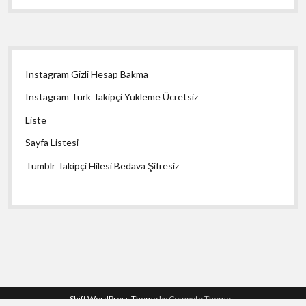
Yan
Instagram Gizli Hesap Bakma
Menü
Instagram Türk Takipçi Yükleme Ücretsiz
Liste
Sayfa Listesi
Tumblr Takipçi Hilesi Bedava Şifresiz
Shift WordPress Theme
by Compete Themes.