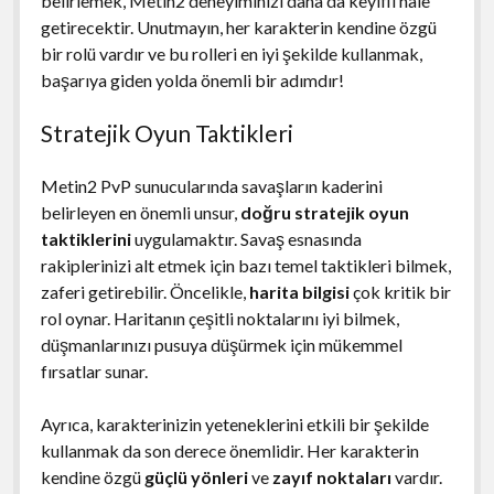
belirlemek, Metin2 deneyiminizi daha da keyifli hale
getirecektir. Unutmayın, her karakterin kendine özgü
bir rolü vardır ve bu rolleri en iyi şekilde kullanmak,
başarıya giden yolda önemli bir adımdır!
Stratejik Oyun Taktikleri
Metin2 PvP sunucularında savaşların kaderini
belirleyen en önemli unsur,
doğru stratejik oyun
taktiklerini
uygulamaktır. Savaş esnasında
rakiplerinizi alt etmek için bazı temel taktikleri bilmek,
zaferi getirebilir. Öncelikle,
harita bilgisi
çok kritik bir
rol oynar. Haritanın çeşitli noktalarını iyi bilmek,
düşmanlarınızı pusuya düşürmek için mükemmel
fırsatlar sunar.
Ayrıca, karakterinizin yeteneklerini etkili bir şekilde
kullanmak da son derece önemlidir. Her karakterin
kendine özgü
güçlü yönleri
ve
zayıf noktaları
vardır.