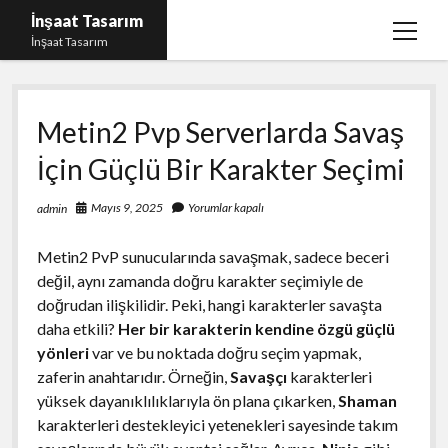
İnşaat Tasarım
menüy
İnşaat Tasarım
aç
Instagram Gizli Hesap Bakma
Metin2 Pvp Serverlarda Savaş
Instagram Türk Takipçi Yükleme Ücretsiz
İçin Güçlü Bir Karakter Seçimi
Liste
Sayfa Listesi
Mayıs 9, 2025
Yorumlar kapalı
admin
Tumblr Takipçi Hilesi Bedava Şifresiz
Metin2 PvP sunucularında savaşmak, sadece beceri
değil, aynı zamanda doğru karakter seçimiyle de
doğrudan ilişkilidir. Peki, hangi karakterler savaşta
daha etkili?
Her bir karakterin kendine özgü güçlü
yönleri
var ve bu noktada doğru seçim yapmak,
zaferin anahtarıdır. Örneğin,
Savaşçı
karakterleri
yüksek dayanıklılıklarıyla ön plana çıkarken,
Shaman
karakterleri destekleyici yetenekleri sayesinde takım