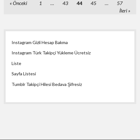
Yazı
Önceki
1
…
43
44
45
…
57
sayfalaması
İleri
Yan
Instagram Gizli Hesap Bakma
Menü
Instagram Türk Takipçi Yükleme Ücretsiz
Liste
Sayfa Listesi
Tumblr Takipçi Hilesi Bedava Şifresiz