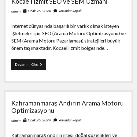
Kocaeli İzmit SEO ve SEM Uzmanı
Ocak 26, 2024
Yorumlar kapalı
admin
İnternet dünyasında başarılı bir varlık olmak isteyen
işletmeler için, SEO (Arama Motoru Optimizasyonu) ve
SEM (Arama Motoru Pazarlaması) stratejileri büyük
önem taşımaktadır. Kocaeli İzmit bölgesinde…
Kocaeli
Devamını Oku
İzmit
SEO
ve
SEM
Uzmanı
Kahramanmaraş Andırın Arama Motoru
Optimizasyonu
Ocak 26, 2024
Yorumlar kapalı
admin
Kahramanmaraş Andırın ilçesi, doğal güzellikleri ve