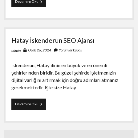
İstanbul
Devamını Oku
Tuzla
SEO
Hizmeti
Hatay İskenderun SEO Ajansı
Ocak 26, 2024
Yorumlar kapalı
admin
İskenderun, Hatay ilinin en büyük ve en önemli
şehirlerinden biridir. Bu güzel şehirde işletmenizin
dijital varlığını artırmak için doğru adımları atmanız
gerekmektedir. İşte size Hatay…
Hatay
Devamını Oku
İskenderun
SEO
Ajansı