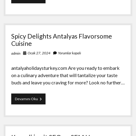
Awareness
Educating
the
Public
on
DDoS
Spicy Delights Antalyas Flavorsome
Threats
Cuisine
Ocak 27, 2024
Yorumlar kapalı
admin
antalyaholidaysturkey.com Are you ready to embark
on a culinary adventure that will tantalize your taste
buds and leave you craving for more? Look no further…
Spicy
Devamını Oku
Delights
Antalyas
Flavorsome
Cuisine