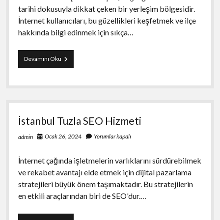
tarihi dokusuyla dikkat çeken bir yerleşim bölgesidir.
İnternet kullanıcıları, bu güzellikleri keşfetmek ve ilçe
hakkında bilgi edinmek için sıkça…
Kahramanmaraş
Devamını Oku
Andırın
Arama
Motoru
Optimizasyonu
İstanbul Tuzla SEO Hizmeti
Ocak 26, 2024
Yorumlar kapalı
admin
İnternet çağında işletmelerin varlıklarını sürdürebilmek
ve rekabet avantajı elde etmek için dijital pazarlama
stratejileri büyük önem taşımaktadır. Bu stratejilerin
en etkili araçlarından biri de SEO'dur.…