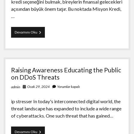
kredi seçeneğini bulmak, bireylerin finansal gelecekleri
açısından büyük önem taşır. Bu noktada Misyon Kredi,
…
Misyon
Devamını Oku
Kredi
ile
En
Uygun
Kredi
Seçeneklerini
Raising Awareness Educating the Public
Keşfedin
on DDoS Threats
Ocak 29, 2024
Yorumlar kapalı
admin
ip stresser In today's interconnected digital world, the
threat landscape has expanded to include a wide range
of cyberattacks. One such threat that has gained…
Raising
Devamını Oku