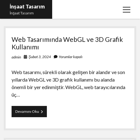
İnşaat Tasarım
menüy
İnşaat Tasarım
aç
İnşaat
Instagram Gizli Hesap Bakma
Web Tasarımında WebGL ve 3D Grafik
Tasarım
Instagram Türk Takipçi Yükleme Ücretsiz
Kullanımı
Liste
Şubat 3, 2024
Yorumlar kapalı
admin
Sayfa Listesi
Web tasarımı, sürekli olarak gelişen bir alandır ve son
Tumblr Takipçi Hilesi Bedava Şifresiz
yıllarda WebGL ve 3D grafik kullanımı bu alanda
önemli bir yer edinmiştir. WebGL, web tarayıcılarında
üç…
Web
Devamını Oku
Tasarımında
WebGL
ve
3D
Grafik