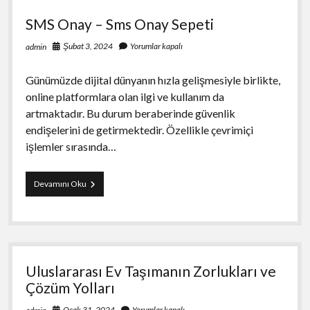
Kullanımı
SMS Onay – Sms Onay Sepeti
Şubat 3, 2024
Yorumlar kapalı
admin
Günümüzde dijital dünyanın hızla gelişmesiyle birlikte,
online platformlara olan ilgi ve kullanım da
artmaktadır. Bu durum beraberinde güvenlik
endişelerini de getirmektedir. Özellikle çevrimiçi
işlemler sırasında…
SMS
Devamını Oku
Onay
–
Sms
Onay
Sepeti
Uluslararası Ev Taşımanın Zorlukları ve
Çözüm Yolları
Ocak 31, 2024
Yorumlar kapalı