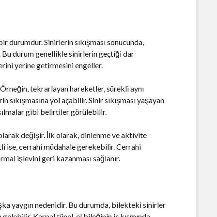
bir durumdur. Sinirlerin sıkışması sonucunda,
Bu durum genellikle sinirlerin geçtiği dar
rini yerine getirmesini engeller.
. Örneğin, tekrarlayan hareketler, sürekli aynı
n sıkışmasına yol açabilir. Sinir sıkışması yaşayan
alar gibi belirtiler görülebilir.
olarak değişir. İlk olarak, dinlenme ve aktivite
etli ise, cerrahi müdahale gerekebilir. Cerrahi
normal işlevini geri kazanması sağlanır.
ka yaygın nedenidir. Bu durumda, bilekteki sinirler
elebilir. Karpal tünel, el bileğinin iç kısmında