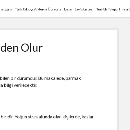
Instagram Türk Takipçi Yükleme Ücretsiz
Liste
Sayfa Listesi
Tumblr Takipçi Hilesi 
eden Olur
kabilen bir durumdur. Bu makalede, parmak
 bilgi verilecektir.
iridir. Yoğun stres altında olan kişilerde, kaslar