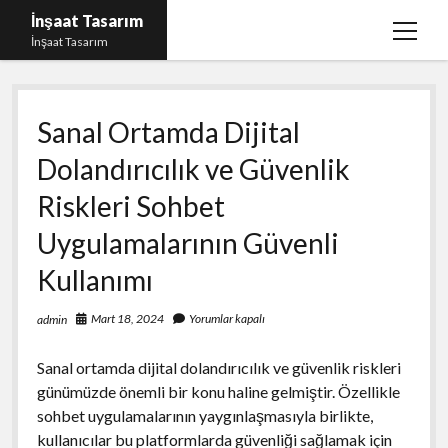
İnşaat Tasarım
menüy
İnşaat Tasarım
aç
Instagram Gizli Hesap Bakma
Sanal Ortamda Dijital
Instagram Türk Takipçi Yükleme Ücretsiz
Dolandırıcılık ve Güvenlik
Liste
Riskleri Sohbet
Sayfa Listesi
Uygulamalarının Güvenli
Tumblr Takipçi Hilesi Bedava Şifresiz
Kullanımı
Mart 18, 2024
Yorumlar kapalı
admin
Sanal ortamda dijital dolandırıcılık ve güvenlik riskleri
günümüzde önemli bir konu haline gelmiştir. Özellikle
sohbet uygulamalarının yaygınlaşmasıyla birlikte,
kullanıcılar bu platformlarda güvenliği sağlamak için