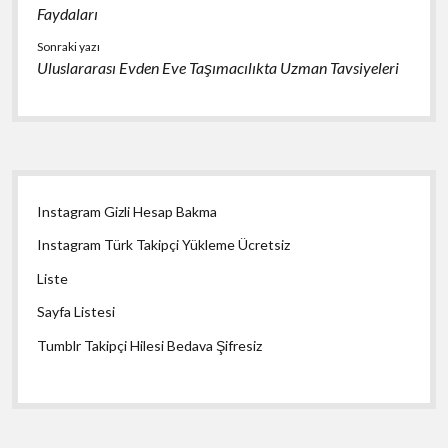
ş
Faydaları
e
Sonraki yazı
h
Uluslararası Evden Eve Taşımacılıkta Uzman Tavsiyeleri
i
r
e
s
c
Yan
o
Instagram Gizli Hesap Bakma
Menü
r
Instagram Türk Takipçi Yükleme Ücretsiz
t
E
Liste
s
Sayfa Listesi
k
i
Tumblr Takipçi Hilesi Bedava Şifresiz
ş
e
h
i