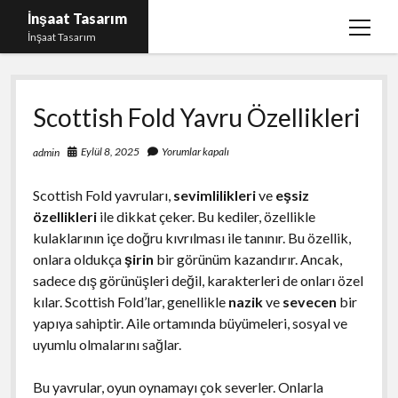
İnşaat Tasarım
menüy
İnşaat Tasarım
aç
Instagram Gizli Hesap Bakma
Scottish Fold Yavru Özellikleri
Instagram Türk Takipçi Yükleme Ücretsiz
Liste
Eylül 8, 2025
Yorumlar kapalı
admin
Sayfa Listesi
Scottish Fold yavruları,
sevimlilikleri
ve
eşsiz
Tumblr Takipçi Hilesi Bedava Şifresiz
özellikleri
ile dikkat çeker. Bu kediler, özellikle
kulaklarının içe doğru kıvrılması ile tanınır. Bu özellik,
onlara oldukça
şirin
bir görünüm kazandırır. Ancak,
sadece dış görünüşleri değil, karakterleri de onları özel
kılar. Scottish Fold’lar, genellikle
nazik
ve
sevecen
bir
yapıya sahiptir. Aile ortamında büyümeleri, sosyal ve
uyumlu olmalarını sağlar.
Bu yavrular, oyun oynamayı çok severler. Onlarla