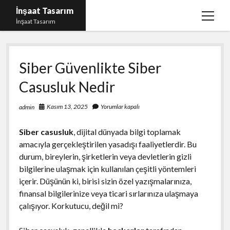
İnşaat Tasarım
menüy
İnşaat Tasarım
aç
Instagram Gizli Hesap Bakma
Siber Güvenlikte Siber
Instagram Türk Takipçi Yükleme Ücretsiz
Casusluk Nedir
Liste
Sayfa Listesi
Kasım 13, 2025
Yorumlar kapalı
admin
Tumblr Takipçi Hilesi Bedava Şifresiz
Siber casusluk
, dijital dünyada bilgi toplamak
amacıyla gerçekleştirilen yasadışı faaliyetlerdir. Bu
durum, bireylerin, şirketlerin veya devletlerin gizli
bilgilerine ulaşmak için kullanılan çeşitli yöntemleri
içerir. Düşünün ki, birisi sizin özel yazışmalarınıza,
finansal bilgilerinize veya ticari sırlarınıza ulaşmaya
çalışıyor. Korkutucu, değil mi?