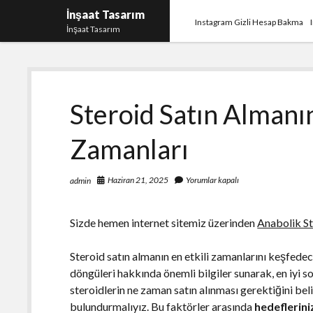
İnşaat Tasarım
Instagram Gizli Hesap Bakma
İnşaat Tasarım
Steroid Satın Alman
Zamanları
Haziran 21, 2025
Yorumlar kapalı
admin
Sizde hemen internet sitemiz üzerinden
Anabolik St
Steroid satın almanın en etkili zamanlarını keşfede
döngüleri hakkında önemli bilgiler sunarak, en iyi s
steroidlerin ne zaman satın alınması gerektiğini bel
bulundurmalıyız. Bu faktörler arasında
hedeflerini