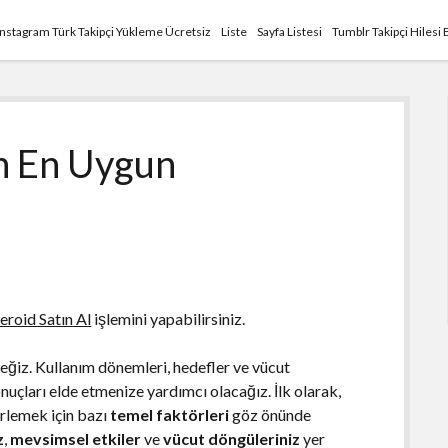
Instagram Türk Takipçi Yükleme Ücretsiz
Liste
Sayfa Listesi
Tumblr Takipçi Hilesi 
ın En Uygun
eroid Satın Al
işlemini yapabilirsiniz.
ceğiz. Kullanım dönemleri, hedefler ve vücut
onuçları elde etmenize yardımcı olacağız. İlk olarak,
irlemek için bazı
temel faktörleri
göz önünde
z
,
mevsimsel etkiler
ve
vücut döngüleriniz
yer