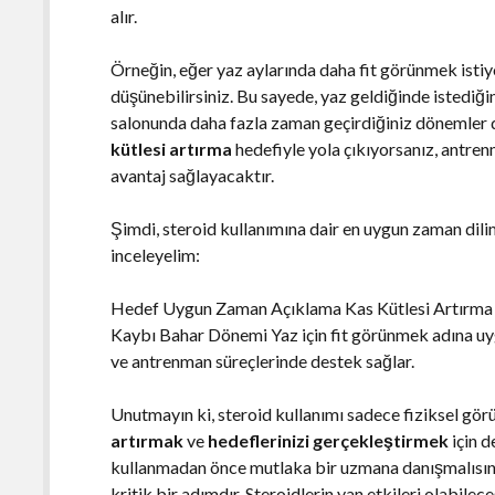
alır.
Örneğin, eğer yaz aylarında daha fit görünmek istiy
düşünebilirsiniz. Bu sayede, yaz geldiğinde istediğ
salonunda daha fazla zaman geçirdiğiniz dönemler de
kütlesi artırma
hedefiyle yola çıkıyorsanız, antr
avantaj sağlayacaktır.
Şimdi, steroid kullanımına dair en uygun zaman dili
inceleyelim:
Hedef Uygun Zaman Açıklama Kas Kütlesi Artırma Kı
Kaybı Bahar Dönemi Yaz için fit görünmek adına u
ve antrenman süreçlerinde destek sağlar.
Unutmayın ki, steroid kullanımı sadece fiziksel gör
artırmak
ve
hedeflerinizi gerçekleştirmek
için d
kullanmadan önce mutlaka bir uzmana danışmalısınız
kritik bir adımdır. Steroidlerin yan etkileri olabilec