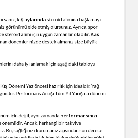
orsanız,
kış aylarında
steroid alımına başlamayı
iniz görünümü elde etmiş olursunuz. Ayrıca, spor
 steroid alımı için uygun zamanlar olabilir.
Kas
enman dönemlerinizde destek almanız size büyük
mlerini daha iyi anlamak için aşağıdaki tabloyu
ş Dönemi Yaz öncesi hazırlık için idealdir. Yağ
ygundur. Performans Artışı Tüm Yıl Yarışma dönemi
ünüm için değil, aynı zamanda
performansınızı
e önemlidir. Ancak, herhangi bir takviye
. Bu, sağlığınızı korumanız açısından son derece
eğini ve bu etkilerin kişiden kişiye değişebileceğini