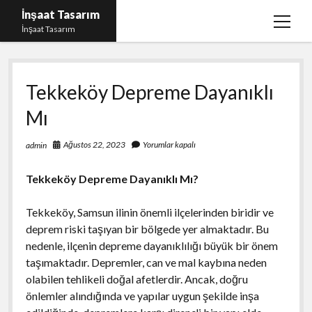
İnşaat Tasarım
menüy
İnşaat Tasarım
aç
Instagram Gizli Hesap Bakma
Tekkeköy Depreme Dayanıklı
Instagram Türk Takipçi Yükleme Ücretsiz
Mı
Liste
Sayfa Listesi
Ağustos 22, 2023
Yorumlar kapalı
admin
Tumblr Takipçi Hilesi Bedava Şifresiz
Tekkeköy Depreme Dayanıklı Mı?
Tekkeköy, Samsun ilinin önemli ilçelerinden biridir ve
deprem riski taşıyan bir bölgede yer almaktadır. Bu
nedenle, ilçenin depreme dayanıklılığı büyük bir önem
taşımaktadır. Depremler, can ve mal kaybına neden
olabilen tehlikeli doğal afetlerdir. Ancak, doğru
önlemler alındığında ve yapılar uygun şekilde inşa