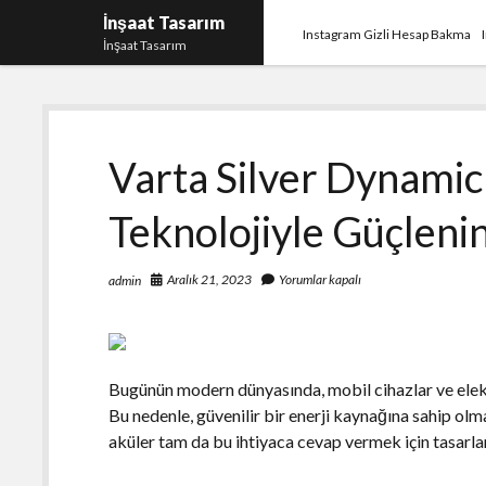
İnşaat Tasarım
Instagram Gizli Hesap Bakma
İnşaat Tasarım
Varta Silver Dynam
Teknolojiyle Güçleni
Aralık 21, 2023
Yorumlar kapalı
admin
Bugünün modern dünyasında, mobil cihazlar ve elekt
Bu nedenle, güvenilir bir enerji kaynağına sahip o
aküler tam da bu ihtiyaca cevap vermek için tasarla