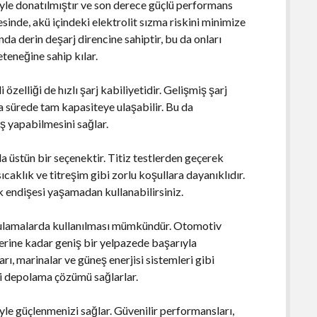
le donatılmıştır ve son derece güçlü performans
nde, akü içindeki elektrolit sızma riskini minimize
a derin deşarj direncine sahiptir, bu da onları
teneğine sahip kılar.
elliği de hızlı şarj kabiliyetidir. Gelişmiş şarj
a sürede tam kapasiteye ulaşabilir. Bu da
iş yapabilmesini sağlar.
da üstün bir seçenektir. Titiz testlerden geçerek
aklık ve titreşim gibi zorlu koşullara dayanıklıdır.
ik endişesi yaşamadan kullanabilirsiniz.
gulamalarda kullanılması mümkündür. Otomotiv
lerine kadar geniş bir yelpazede başarıyla
rı, marinalar ve güneş enerjisi sistemleri gibi
rji depolama çözümü sağlarlar.
e güçlenmenizi sağlar. Güvenilir performansları,