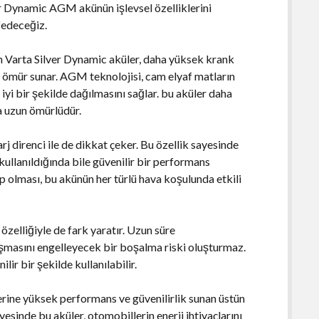
er Dynamic AGM akünün işlevsel özelliklerini
fedeceğiz.
Varta Silver Dynamic aküler, daha yüksek krank
n ömür sunar. AGM teknolojisi, cam elyaf matların
 iyi bir şekilde dağılmasını sağlar. bu aküler daha
ha uzun ömürlüdür.
j direnci ile de dikkat çeker. Bu özellik sayesinde
 kullanıldığında bile güvenilir bir performans
hip olması, bu akünün her türlü hava koşulunda etkili
zelliğiyle de fark yaratır. Uzun süre
lışmasını engelleyecek bir boşalma riski oluşturmaz.
lir bir şekilde kullanılabilir.
rine yüksek performans ve güvenilirlik sunan üstün
sayesinde bu aküler, otomobillerin enerji ihtiyaçlarını