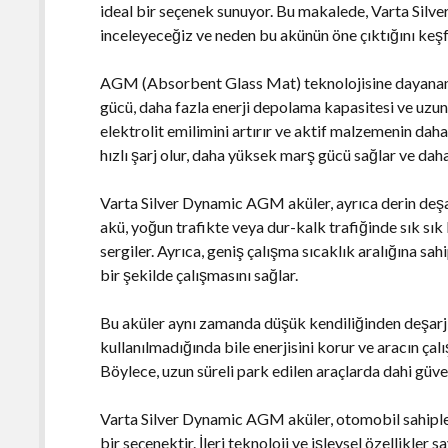
ideal bir seçenek sunuyor. Bu makalede, Varta Silv
inceleyeceğiz ve neden bu akünün öne çıktığını keş
AGM (Absorbent Glass Mat) teknolojisine dayanan 
gücü, daha fazla enerji depolama kapasitesi ve uzu
elektrolit emilimini artırır ve aktif malzemenin daha
hızlı şarj olur, daha yüksek marş gücü sağlar ve da
Varta Silver Dynamic AGM aküler, ayrıca derin deşar
akü, yoğun trafikte veya dur-kalk trafiğinde sık sık
sergiler. Ayrıca, geniş çalışma sıcaklık aralığına sa
bir şekilde çalışmasını sağlar.
Bu aküler aynı zamanda düşük kendiliğinden deşarj ö
kullanılmadığında bile enerjisini korur ve aracın ça
Böylece, uzun süreli park edilen araçlarda dahi güveni
Varta Silver Dynamic AGM aküler, otomobil sahiple
bir seçenektir. İleri teknoloji ve işlevsel özellikler 