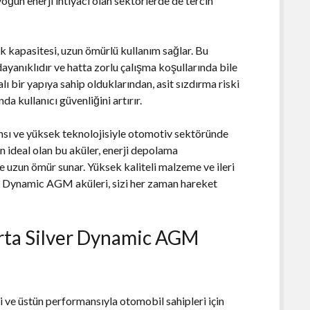
oğun enerji ihtiyacı olan sektörlerde de tercih
 kapasitesi, uzun ömürlü kullanım sağlar. Bu
dayanıklıdır ve hatta zorlu çalışma koşullarında bile
ı bir yapıya sahip olduklarından, asit sızdırma riski
a kullanıcı güvenliğini artırır.
sı ve yüksek teknolojisiyle otomotiv sektöründe
in ideal olan bu aküler, enerji depolama
 ve uzun ömür sunar. Yüksek kaliteli malzeme ve ileri
ver Dynamic AGM aküleri, sizi her zaman hareket
Varta Silver Dynamic AGM
 ve üstün performansıyla otomobil sahipleri için