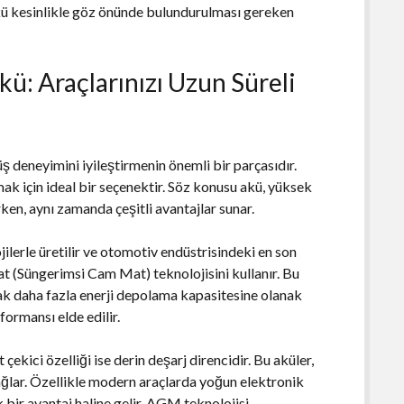
ü kesinlikle göz önünde bulundurulması gereken
ü: Araçlarınızı Uzun Süreli
rüş deneyimini iyileştirmenin önemli bir parçasıdır.
k için ideal bir seçenektir. Söz konusu akü, yüksek
rken, aynı zamanda çeşitli avantajlar sunar.
lerle üretilir ve otomotiv endüstrisindeki en son
at (Süngerimsi Cam Mat) teknolojisini kullanır. Bu
rak daha fazla enerji depolama kapasitesine olanak
formansı elde edilir.
ekici özelliği ise derin deşarj direncidir. Bu aküler,
ğlar. Özellikle modern araçlarda yoğun elektronik
k bir avantaj haline gelir. AGM teknolojisi