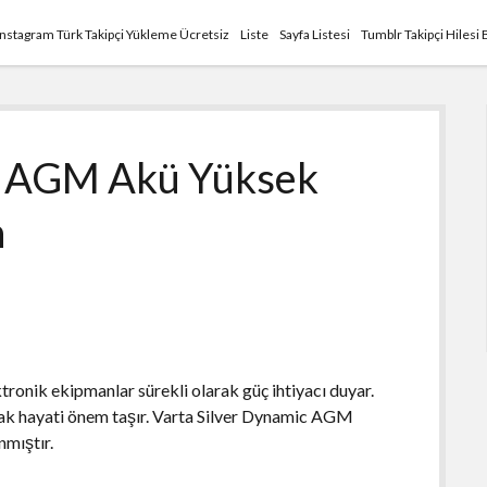
Instagram Türk Takipçi Yükleme Ücretsiz
Liste
Sayfa Listesi
Tumblr Takipçi Hilesi 
ic AGM Akü Yüksek
n
ronik ekipmanlar sürekli olarak güç ihtiyacı duyar.
lmak hayati önem taşır. Varta Silver Dynamic AGM
nmıştır.