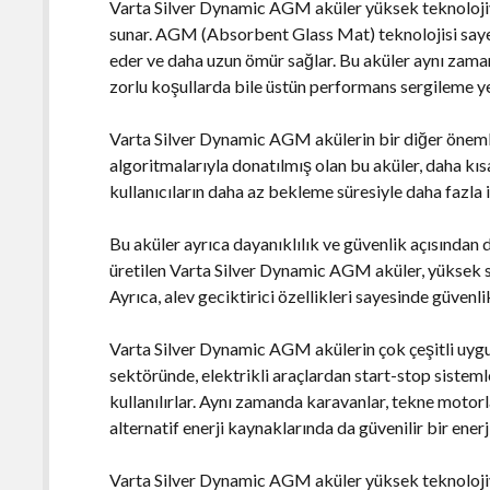
Varta Silver Dynamic AGM aküler yüksek teknolojiy
sunar. AGM (Absorbent Glass Mat) teknolojisi sayesi
eder ve daha uzun ömür sağlar. Bu aküler aynı zamand
zorlu koşullarda bile üstün performans sergileme ye
Varta Silver Dynamic AGM akülerin bir diğer önemli öz
algoritmalarıyla donatılmış olan bu aküler, daha kıs
kullanıcıların daha az bekleme süresiyle daha fazla 
Bu aküler ayrıca dayanıklılık ve güvenlik açısından 
üretilen Varta Silver Dynamic AGM aküler, yüksek sıc
Ayrıca, alev geciktirici özellikleri sayesinde güvenl
Varta Silver Dynamic AGM akülerin çok çeşitli uy
sektöründe, elektrikli araçlardan start-stop sistem
kullanılırlar. Aynı zamanda karavanlar, tekne motorla
alternatif enerji kaynaklarında da güvenilir bir ene
Varta Silver Dynamic AGM aküler yüksek teknolojiyl