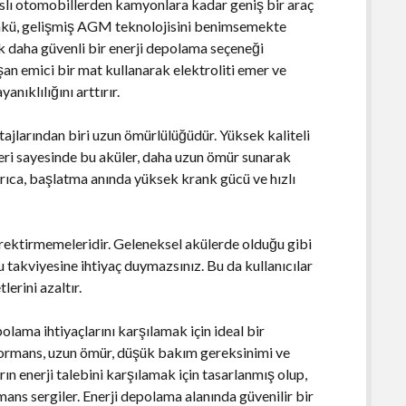
ı otomobillerden kamyonlara kadar geniş bir araç
 akü, gelişmiş AGM teknolojisini benimsemekte
arak daha güvenli bir enerji depolama seçeneği
an emici bir mat kullanarak elektroliti emer ve
nıklılığını arttırır.
jlarından biri uzun ömürlülüğüdür. Yüksek kaliteli
leri sayesinde bu aküler, daha uzun ömür sunarak
rıca, başlatma anında yüksek krank gücü ve hızlı
erektirmemeleridir. Geleneksel akülerde olduğu gibi
takviyesine ihtiyaç duymazsınız. Bu da kullanıcılar
lerini azaltır.
lama ihtiyaçlarını karşılamak için ideal bir
formans, uzun ömür, düşük bakım gereksinimi ve
rın enerji talebini karşılamak için tasarlanmış olup,
mans sergiler. Enerji depolama alanında güvenilir bir