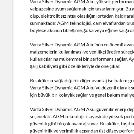
Varta Silver Dynamic AGM Akü, yüksek performansl
yelpazesine uyum sağlamak için tasarlanmıştır. Bu
olup, elektrolit sızıntısı olasılığını ortadan kaldır
sunmaktadır. AGM teknolojisi, cam elyaflardan oluş
böylece akünün titreşime, şoka veya eğime karşı daya
Varta Silver Dynamic AGM Akü'nün en önemli avanta
malzemelerin kullanılması ve yenilikçi üretim süreç
kullanıcılarına mükemmel bir performans sağlar. Ay
şarj kabiliyeti gibi özellikleriyle de öne çıkar.
Bu akülerin sağladığı bir diğer avantaj ise bakım g
Varta Silver Dynamic AGM Akü'yü düzenli olarak su 
için büyük bir kolaylık sağlar ve genel bakım maliyet
Varta Silver Dynamic AGM Akü, güvenilir enerji depo
seçenektir. AGM teknolojisi sayesinde yüksek per
güvenlik gibi birçok avantaj sunar. Bu aküler, taşıtla
güvenilirlik ve verimlilik açısından üst düzey perfor