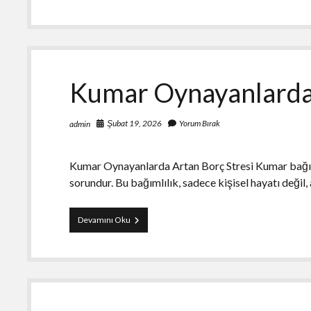
İle
Ev
Dekorasyonu
Nasil
Yenilenir
Kumar Oynayanlarda 
Şubat 19, 2026
Yorum Bırak
admin
Kumar Oynayanlarda Artan Borç Stresi Kumar bağımlı
sorundur. Bu bağımlılık, sadece kişisel hayatı değ
Kumar
Devamını Oku
Oynayanlarda
Artan
Borc
Stresi