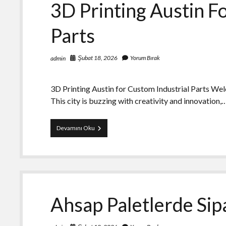
3D Printing Austin F
Parts
Şubat 18, 2026
Yorum Bırak
admin
3D Printing Austin for Custom Industrial Parts Welc
This city is buzzing with creativity and innovation,
3D
Devamını Oku
Printing
Austin
For
Custom
İndustrial
Parts
Ahsap Paletlerde Sip