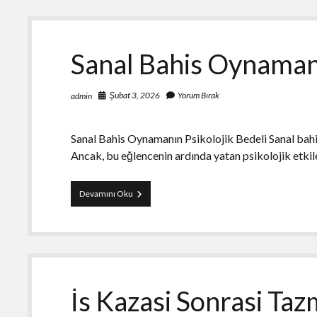
Sanal Bahis Oynamani
Şubat 3, 2026
Yorum Bırak
admin
Sanal Bahis Oynamanın Psikolojik Bedeli Sanal bahis, 
Ancak, bu eğlencenin ardında yatan psikolojik etkil
Sanal
Devamını Oku
Bahis
Oynamanin
Psikolojik
Bedeli
İs Kazasi Sonrasi Taz