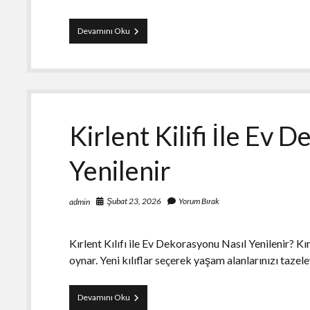
Facebook
Devamını Oku
Reklam
Hesabi
Satin
Almanin
Avantaj
Ve
Dezavantajlari
Kirlent Kilifi İle Ev 
Yenilenir
Şubat 23, 2026
Yorum Bırak
admin
Kırlent Kılıfı ile Ev Dekorasyonu Nasıl Yenilenir? Kı
oynar. Yeni kılıflar seçerek yaşam alanlarınızı tazel
Kirlent
Devamını Oku
Kilifi