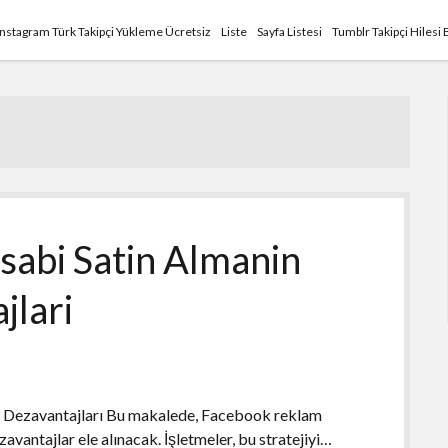
Instagram Türk Takipçi Yükleme Ücretsiz
Liste
Sayfa Listesi
Tumblr Takipçi Hilesi 
abi Satin Almanin
jlari
 Dezavantajları Bu makalede, Facebook reklam
zavantajlar ele alınacak. İşletmeler, bu stratejiyi…