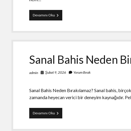
Antalya
Devamını Oku
Yuzme
Kursu
İle
Sporcu
Sagligi
Sanal Bahis Neden Bi
Şubat 9, 2026
Yorum Bırak
admin
Sanal Bahis Neden Bırakılamaz? Sanal bahis, birçok i
zamanda heyecan verici bir deneyim kaynağıdır. P
Sanal
Devamını Oku
Bahis
Neden
Birakilamaz