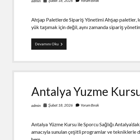
Şubat 18, 2026
Yorum Bırak
admin
Ahşap Paletlerde Sipariş Yönetimi Ahşap paletler, l
yük taşımak için değil, aynı zamanda sipariş yönetim
Ahsap
Devamını Oku
Paletlerde
Siparis
Yonetimi
Antalya Yuzme Kursu 
Şubat 18, 2026
Yorum Bırak
admin
Antalya Yüzme Kursu ile Sporcu Sağlığı Antalya’daki
amacıyla sunulan çeşitli programlar ve tekniklerle 
hem…