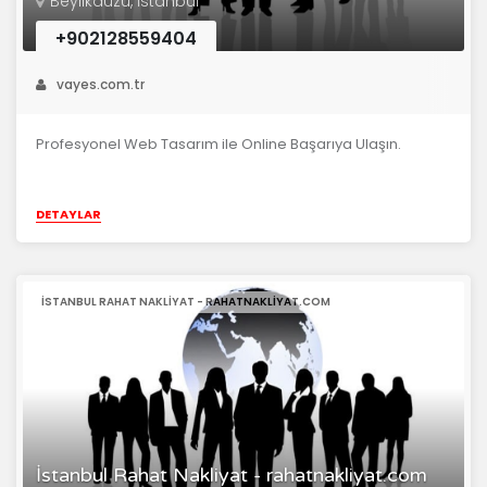
Beylikdüzü, İstanbul
+902128559404
vayes.com.tr
Profesyonel Web Tasarım ile Online Başarıya Ulaşın.
DETAYLAR
İSTANBUL RAHAT NAKLIYAT - RAHATNAKLIYAT.COM
İstanbul Rahat Nakliyat - rahatnakliyat.com