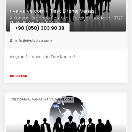
rivalvalve.com - Test Drenaj Vanası
Konsan Organize San. Sitesi Fevziçakmak Mah. 10727
Sk. No.15 Karatay/KONYA
+90 (850) 303 90 39
info@rivalvalve.com
Akışkan Sisteminizde Tam Kontrol!
DETAYLAR
TEST DRENAJ VANASI - RIVALVALVE.COM