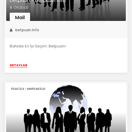
betpuan - betpuan.info
Global
Mail
betpuan.info
Bahiste En İyi Seçim: Betpuan!
DETAYLAR
FILM IZLE - MNFİLMİZLE!