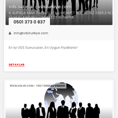
vds satın al - vdsturkiye.com
ALİPAŞA MAH. FATİH SULTAN MEHMET BUL. BEYAZ ENERJI NO:
12-14 İÇ KAPI NO: 7 MERKEZ / KÜTAHYA
0501 373 0 837
info@vdsturkiye.com
En İyi VDS Sunucuları, En Uygun Fiyatlarla!
DETAYLAR
RIVALVALVE.COM - TEST DRENAJ VANASI