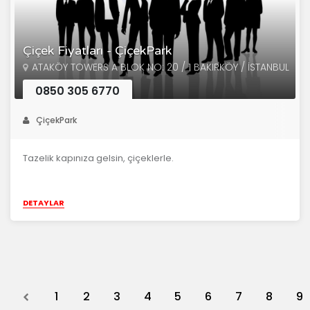
Çiçek Fiyatları - ÇiçekPark
ATAKÖY TOWERS A BLOK NO: 20 / 1 BAKIRKÖY / İSTANBUL
0850 305 6770
ÇiçekPark
Tazelik kapınıza gelsin, çiçeklerle.
DETAYLAR
Previous
1
2
3
4
5
6
7
8
9