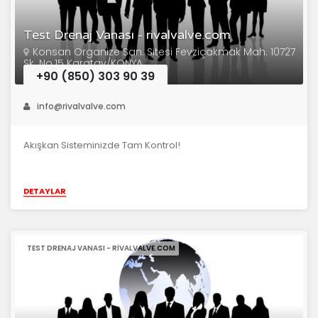
Test Drenaj Vanası - rivalvalve.com
Konsan Organize San. Sitesi Fevziçakmak Mah. 10727
Sk. No.15 Karatay/KONYA
+90 (850) 303 90 39
info@rivalvalve.com
Akışkan Sisteminizde Tam Kontrol!
DETAYLAR
TEST DRENAJ VANASI - RIVALVALVE.COM