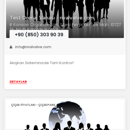
Test Drenaj Vanası - rivalvalve.com
Konsan Organize San. Sitesi Fevziçakmak Mah. 10727
Sk. No.15 Karatay/KONYA
+90 (850) 303 90 39
info@rivalvalve.com
Akışkan Sisteminizde Tam Kontrol!
DETAYLAR
ÇIÇEK FIYATLARI - ÇIÇEKPARK