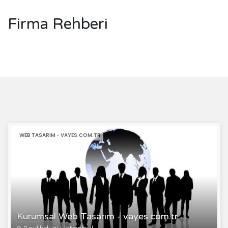
Firma Rehberi
WEB TASARIM - VAYES.COM.TR
Kurumsal Web Tasarım - vayes.com.tr