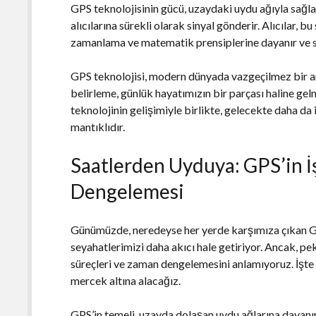
GPS teknolojisinin gücü, uzaydaki uydu ağıyla sağl
alıcılarına sürekli olarak sinyal gönderir. Alıcılar, bu
zamanlama ve matematik prensiplerine dayanır ve so
GPS teknolojisi, modern dünyada vazgeçilmez bir a
belirleme, günlük hayatımızın bir parçası haline gel
teknolojinin gelişimiyle birlikte, gelecekte daha da
mantıklıdır.
Saatlerden Uyduya: GPS’in İ
Dengelemesi
Günümüzde, neredeyse her yerde karşımıza çıkan GPS
seyahatlerimizi daha akıcı hale getiriyor. Ancak, 
süreçleri ve zaman dengelemesini anlamıyoruz. İşte 
mercek altına alacağız.
GPS’in temeli, uzayda dolaşan uydu ağlarına dayanır.