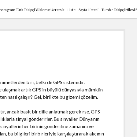
Instagram Türk Takipçi Yükleme Ücretsiz
Liste
Sayfa Listesi
Tumblr Takipçi Hilesi 
imetlerden biri, belki de GPS sistemidir.
 ulaşmak artık GPS’in büyülü dünyasıyla mümkün
ten nasıl çalışır? Gel, birlikte bu gizemi çözelim.
ır, ancak basit bir dille anlatmak gerekirse, GPS
ıklarla sinyal gönderirler. Bu sinyaller, Dünya’nın
, sinyallerin her birinin gönderilme zamanını ve
 bu bilgileri birbirleriyle karşılaştırarak alıcının