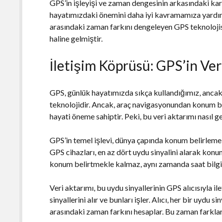
GPS’in işleyişi ve zaman dengesinin arkasındaki ka
hayatımızdaki önemini daha iyi kavramamıza yardımcı
arasındaki zaman farkını dengeleyen GPS teknolojis
haline gelmiştir.
İletişim Köprüsü: GPS’in Ver
GPS, günlük hayatımızda sıkça kullandığımız, anca
teknolojidir. Ancak, araç navigasyonundan konum b
hayati öneme sahiptir. Peki, bu veri aktarımı nasıl g
GPS’in temel işlevi, dünya çapında konum belirlemekt
GPS cihazları, en az dört uydu sinyalini alarak konum
konum belirtmekle kalmaz, aynı zamanda saat bilgis
Veri aktarımı, bu uydu sinyallerinin GPS alıcısıyla il
sinyallerini alır ve bunları işler. Alıcı, her bir uydu 
arasındaki zaman farkını hesaplar. Bu zaman farklar