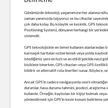
Günümüzde teknoloji, yaşamımızın her alanına nüfuz
zaman yanımızda taşıyoruz ve bu cihazlar sayesind
çok daha kolay. Bu kolaylık ve kesinlik, GPS teknol
Positioning System), dünyanın herhangi bir yerindek
sistemdir.
GPS teknolojisinin en temel kullanım alanlarından bi
karmaşık haritaları ezberlemek veya yolda kaybolm
istediğimiz yere en hızlı ve en etkili şekilde nasıl 
bisiklete binerken, GPS cihazları veya GPS özellikli
bildirir ve alternatif rota önerileri sunar. Böylece, s
Ancak GPS’in sadece navigasyonla sınırlı olmadığın
durumlar, hava durumu tahmini, jeodezi, araştırma v
kullanılır. Örneğin, kaybolan bir kişiyi bulmak vey
yönlendirmek için GPS’in kesin konum belirleme yete