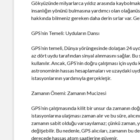
Gökyüzünde milyarlarca yıldız arasında kaybolmak a
insanlığın yönünü bulmasına yardımcı olan olağanüst
hakkında bilmeniz gereken daha derin sırlar var. Gel
GPS’nin Temeli: Uyduların Dansı
GPS’nin temeli, Dünya yörüngesinde dolaşan 24 uydu
az dört uydu tarafından sinyal alınmasını sağlar. Bu
kullanılır. Ancak, GPS’nin doğru çalışması için uydu 
astronominin hassas hesaplamaları ve uzaydaki uydu
istasyonlarının yardımıyla gerçekleşir.
Zamanın Önemi: Zamanın Mucizesi
GPS’nin çalışmasında kilit bir unsur da zamanın doğr
istasyonlarına ulaşması zaman alır ve bu süre, alıcını
zamanın sabit olduğu varsayılamaz; çünkü zaman, y
değişebilir. Bu nedenle, GPS alıcıları, zamanın bu d
derecede hassas atom saatlerine güvenir.