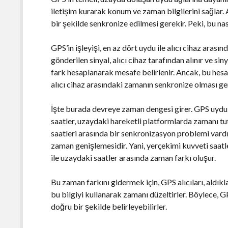
iletişim kurarak konum ve zaman bilgilerini sağlar.
bir şekilde senkronize edilmesi gerekir. Peki, bu nas
GPS’in işleyişi, en az dört uydu ile alıcı cihaz aras
gönderilen sinyal, alıcı cihaz tarafından alınır ve si
fark hesaplanarak mesafe belirlenir. Ancak, bu hesa
alıcı cihaz arasındaki zamanın senkronize olması ge
İşte burada devreye zaman dengesi girer. GPS uydula
saatler, uzaydaki hareketli platformlarda zamanı tu
saatleri arasında bir senkronizasyon problemi vardı
zaman genişlemesidir. Yani, yerçekimi kuvveti saatle
ile uzaydaki saatler arasında zaman farkı oluşur.
Bu zaman farkını gidermek için, GPS alıcıları, aldık
bu bilgiyi kullanarak zamanı düzeltirler. Böylece, G
doğru bir şekilde belirleyebilirler.