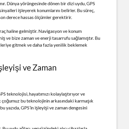
anır. Dünya yörüngesinde dönen bir dizi uydu, GPS
 sinyalleri işleyerek konumlarını belirler. Bu süreç,
n derece hassas ölçümler gerektirir.
raç haline gelmiştir. Navigasyon ve konum
miş ve bize zaman ve enerji tasarrufu sağlamıştır. Bu
 ileriye gitmek ve daha fazla yenilik beklemek
şleyişi ve Zaman
 teknolojisi, hayatımızı kolaylaştırıyor ve
pek çoğumuz bu teknolojinin arkasındaki karmaşık
bu yazıda, GPS’in işleyişi ve zaman dengesini
 Bu uydu ağları, yeryüzündeki alıcı cihazlarla