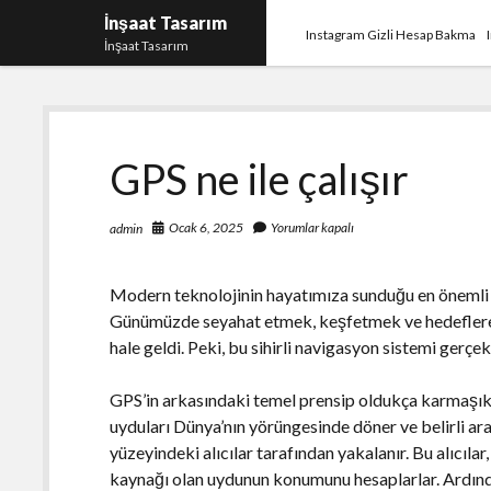
İnşaat Tasarım
Instagram Gizli Hesap Bakma
İnşaat Tasarım
GPS ne ile çalışır
Ocak 6, 2025
Yorumlar kapalı
admin
Modern teknolojinin hayatımıza sunduğu en önemli n
Günümüzde seyahat etmek, keşfetmek ve hedeflere
hale geldi. Peki, bu sihirli navigasyon sistemi gerçek
GPS’in arkasındaki temel prensip oldukça karmaşıkt
uyduları Dünya’nın yörüngesinde döner ve belirli aral
yüzeyindeki alıcılar tarafından yakalanır. Bu alıcılar
kaynağı olan uydunun konumunu hesaplarlar. Ardından,