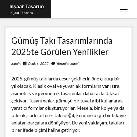
İnşaat Tasarım
menüy
İnşaat Tasarım
aç
Instagram Gizli Hesap Bakma
Gümüş Takı Tasarımlarında
Instagram Türk Takipçi Yükleme Ücretsiz
2025te Görülen Yenilikler
Liste
Sayfa Listesi
Ocak 6, 2025
Yorumlar kapalı
admin
Tumblr Takipçi Hilesi Bedava Şifresiz
2025, gümüş takılarda cesur şekillerin öne çıktığı bir
yıl olacak. Klasik oval ve yuvarlak formların yanı sıra,
asimetrik ve geometrik tasarımlar daha fazla dikkat
çekiyor. Tasarımcılar, gümüşü bir tuval gibi kullanarak
yaratıcı formlar oluşturuyorlar. Mesela, bir kolye ya da
bilezik, sadece birer takı değil; kendine özgü bir hikaye
anlatan parçalara dönüşüyor. Bu yeni yaklaşım, takıları
birer ifade biçimi haline getiriyor.