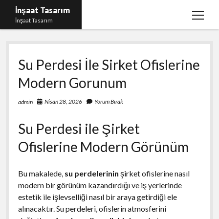
İnşaat Tasarım
menüy
İnşaat Tasarım
aç
Instagram Gizli Hesap Bakma
Su Perdesi İle Sirket Ofislerine
Instagram Türk Takipçi Yükleme Ücretsiz
Modern Gorunum
Liste
Sayfa Listesi
Nisan 28, 2026
Yorum Bırak
admin
Tumblr Takipçi Hilesi Bedava Şifresiz
Su Perdesi ile Şirket
Ofislerine Modern Görünüm
Bu makalede,
su perdelerinin
şirket ofislerine nasıl
modern bir görünüm kazandırdığı ve iş yerlerinde
estetik ile işlevselliği nasıl bir araya getirdiği ele
alınacaktır. Su perdeleri, ofislerin atmosferini