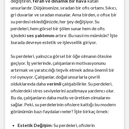
değiştiren,
ferah ve dinamik bir hava
katan
unsurlardır. Düşünsenize, sıradan bir ofis ortamı. Sıkıcı,
gri duvarlar ve sıradan masalar. Ama birden, o ofise bir
su perdesi eklediğinizde, her şey değişiyor. Su
perdeleri, hem görsel bir şölen sunar hem de ofis
içindeki
ses yalıtımını
artırır. Bu nasıl mı mümkün? İşte
burada devreye estetik ve işlevsellik giriyor.
Su perdeleri, yalnızca görsel bir öğe olmanın ötesine
geçiyor. İş yerlerinde, çalışanların motivasyonunu
artırmak ve yaratıcılığı teşvik etmek adına önemli bir
rol oynuyor. Çalışanlar, doğal unsurlarla çevrili
olduklarında daha
verimli
çalışabilirler. Su perdeleri,
ofislerdeki stres seviyelerini azaltmaya yardımcı olur.
Bu da, çalışanların daha mutlu ve üretken olmalarını
sağlar. Peki, su perdelerinin ofislere kattığı bu modern
görünümün bazı faydaları neler? İşte birkaç örnek:
Estetik Değişim:
Su perdeleri, ofislerin