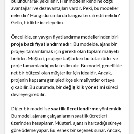
bulundurarak şekillenir. Her modelin kendine özgü
avantajları ve dezavantajları vardır. Peki, bu modeller
nelerdir? Hangi durumlarda hangisi tercih edilmelidir?
Gelin, birlikte inceleyelim.
Öncelikle, en yaygın fiyatlandırma modellerinden biri
proje bazlı fiyatlandırmadır
. Bu modelde, ajans bir
projeyi tamamlamak için gerekli olan toplam maliyeti
belirler. Müşteri, projeye başlarken bu tutarı öder ve
proje tamamlandığında teslim alır. Bu model, genellikle
net bir bütçesi olan müşteriler için idealdir. Ancak,
projenin kapsamı genişledikçe ek maliyetler ortaya
çıkabilir. Bu durumda, bir
değişiklik yönetimi
süreci
devreye girebilir.
Diğer bir model ise
saatlik ücretlendirme
yöntemidir.
Bu model, ajansın çalışanlarının saatlik ücretleri
üzerinden hesaplanır. Müşteri, ajansın harcadığı süreye
göre ödeme yapar. Bu, esnek bir seçenek sunar. Ancak,