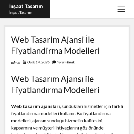
İnşaat Tasarım
menüy
İnşaat Tasarım
aç
Instagram Gizli Hesap Bakma
Web Tasarim Ajansi İle
Instagram Türk Takipçi Yükleme Ücretsiz
Fiyatlandirma Modelleri
Liste
Sayfa Listesi
Ocak 14, 2026
Yorum Bırak
admin
Tumblr Takipçi Hilesi Bedava Şifresiz
Web Tasarım Ajansı ile
Fiyatlandırma Modelleri
Web tasarım ajansları
, sundukları hizmetler için farklı
fiyatlandırma modelleri kullanır. Bu fiyatlandırma
modelleri, ajansın sunduğu hizmetin kalitesini,
kapsamını ve müşteri ihtiyaçlarını göz önünde